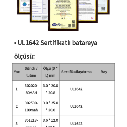
■ UL1642 Sertifikatlı batareya
ölçüsü:
Silindr /
Ölçü (D *
Yox
Sertifikatlaşdırma
Rəy
tutum
L) mm
302020-
3.0 * 20.0
1
UL1642
80MAH
* 20.8
302530-
3.0 * 25.0
2
UL1642
180mah
* 30.0
351213-
3.6 * 12.0
3
UL1642