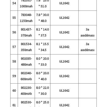
782551-
7.8 * 25.0
54
UL1642
1000mah
* 51.0
783048-
7.8 * 30.0
55
UL1642
1150mah
* 48.0
801437-
8.1 * 14.0
3a
56
UL1642
370mah
* 37.5
axıdılması
801534-
8.1 * 15.5
3a
57
UL1642
350mah
* 34.5
axıdılması
802035-
8.0 * 20.0
58
UL1642
480mah
* 33.0
802040-
8.0 * 20.0
59
UL1642
600mAh
* 40.0
802230-
8.0 * 22.0
60
UL1642
400mAh
* 30.0
802530-
8.0 * 25.0
61
UL1642