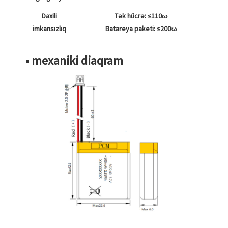
Daxili
Tək hücrə: ≤110ω
imkansızlıq
Batareya paketi: ≤200ω
■ mexaniki diaqram