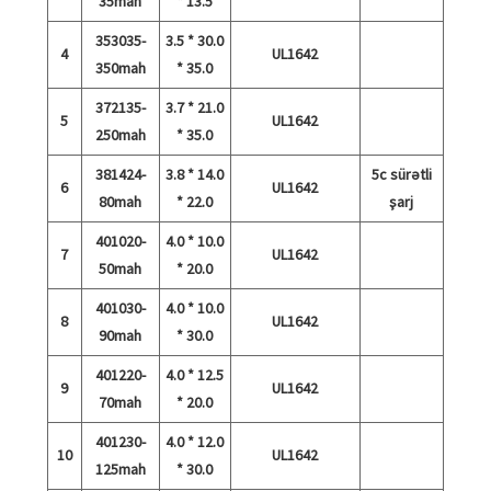
35mah
* 13.5
353035-
3.5 * 30.0
4
UL1642
350mah
* 35.0
372135-
3.7 * 21.0
5
UL1642
250mah
* 35.0
381424-
3.8 * 14.0
5c sürətli
6
UL1642
80mah
* 22.0
şarj
401020-
4.0 * 10.0
7
UL1642
50mah
* 20.0
401030-
4.0 * 10.0
8
UL1642
90mah
* 30.0
401220-
4.0 * 12.5
9
UL1642
70mah
* 20.0
401230-
4.0 * 12.0
10
UL1642
125mah
* 30.0