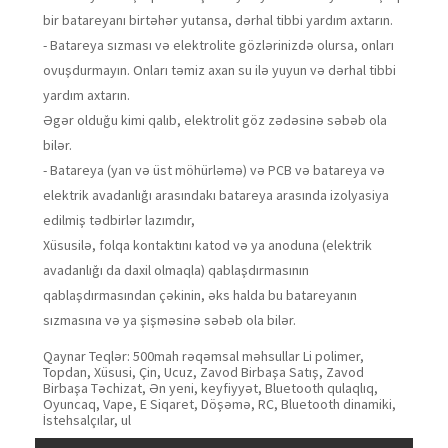
bir batareyanı birtəhər yutansa, dərhal tibbi yardım axtarın.
- Batareya sızması və elektrolite gözlərinizdə olursa, onları
ovuşdurmayın. Onları təmiz axan su ilə yuyun və dərhal tibbi
yardım axtarın.
Əgər olduğu kimi qalıb, elektrolit göz zədəsinə səbəb ola
bilər.
- Batareya (yan və üst möhürləmə) və PCB və batareya və
elektrik avadanlığı arasındakı batareya arasında izolyasiya
edilmiş tədbirlər lazımdır,
Xüsusilə, folqa kontaktını katod və ya anoduna (elektrik
avadanlığı da daxil olmaqla) qablaşdırmasının
qablaşdırmasından çəkinin, əks halda bu batareyanın
sızmasına və ya şişməsinə səbəb ola bilər.
Qaynar Teqlər: 500mah rəqəmsal məhsullar Li polimer,
Topdan, Xüsusi, Çin, Ucuz, Zavod Birbaşa Satış, Zavod
Birbaşa Təchizat, Ən yeni, keyfiyyət, Bluetooth qulaqlıq,
Oyuncaq, Vape, E Siqaret, Döşəmə, RC, Bluetooth dinamiki,
İstehsalçılar, ul