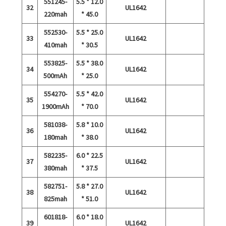
551245-
5.5 * 12.0
32
UL1642
220mah
* 45.0
552530-
5.5 * 25.0
33
UL1642
410mah
* 30.5
553825-
5.5 * 38.0
34
UL1642
500mAh
* 25.0
554270-
5.5 * 42.0
35
UL1642
1900mAh
* 70.0
581038-
5.8 * 10.0
36
UL1642
180mah
* 38.0
582235-
6.0 * 22.5
37
UL1642
380mah
* 37.5
582751-
5.8 * 27.0
38
UL1642
825mah
* 51.0
601818-
6.0 * 18.0
39
UL1642