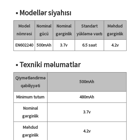
■ Modellər siyahısı
Model
Nominal
Nominal
Standart
Məhdud
nömrəsi
gücü
gərginlik
yükləmə vaxtı
gərginlik
EN602240
500mAh
3.7v
6.5 saat
4.2v
■ Texniki məlumatlar
Qiymətləndirmə
500mAh
qabiliyyəti
Minimum tutum
480mAh
Nominal
3.7v
gərginlik
Məhdud
4.2v
gərginlik