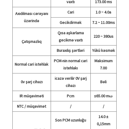
vaxtı
173.00 ms
Cari
1.0 ~ 4.0a
Axıdılması cərəyanı
üzərində
Gecikdirmək
7.2 ~ 11.00ms
Qısa aşkarlama
220 ~ 380us
gecikmə vaxtı
Çatışmazlıq
Buraxılış şərtləri
Yükü kəsmək
PCM-nin normal cari
Maksimum
Normal cari istehlak
istehlakı
7.00
icazə verilir 0V şarj
0v şarj cihazı
Bəli
cihazı
IR müqaviməti
Pcm
≤65.00 mω
NTC / müqavimət
/
/
14.0 ±
Son PCM uzunluğu
0,15mm