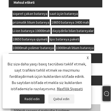
Məhsul etiketi
siqaret çəkən batareya
saat üçün batareya
prizmatik litium batareya
18650 batareya 3400 mah
Li-ion batareya 10000mah
dəyişdirilə bilən batareyalar
18650 batareya qiyməti
lipo batareya paketi
10000mah polimer batareya
10000mah litium batareya
X
Əlaqədar Kateqoriya
Biz sizə daha yaxşı baxış təcrübəsi təklif etmək,
Li Polimer Prizmatik Batareya
sayt trafikini təhlil etmək və məzmunu
Li Polimer Silindr Batareya
fərdiləşdirmək üçün kukilərdən istifadə edirik.
Sorğu göndərin
Bu saytdan istifadə etməklə siz kukilərdən
istifadəmizlə razılaşırsınız.
Məxfilik Siyasəti
Sorğunuzu aşağıdakı formada verməkdən
çekinmeyin. 24 saat ərzində sizə cavab verəcəyik.
Rədd edin
Qəbul edin