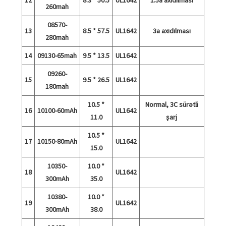
260mah
08570-
13
8.5 * 57.5
UL1642
3a axıdılması
280mah
14
09130-65mah
9.5 * 13.5
UL1642
09260-
15
9.5 * 26.5
UL1642
180mah
10.5 *
Normal, 3C sürətli
16
10100-60mAh
UL1642
11.0
şarj
10.5 *
17
10150-80mAh
UL1642
15.0
10350-
10.0 *
18
UL1642
300mAh
35.0
10380-
10.0 *
19
UL1642
300mAh
38.0