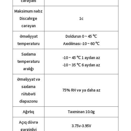
cərəyanı
Maksimum nəbz
Discahrge
1c
cərəyan
Əməliyyat
Doldurun 0 ~ 45 ℃
temperaturu
Axıdılması -10 ~ 60 ℃
Saxlama
-10 ~ 45 ℃ 1 aydan az
temperaturu
-10 ~ 35 ℃ 6 aydan az
aralığı
Əməliyyat və
saxlama
75% RH və ya daha az
rütubəti
diapazonu
Ağırlıq
Təxminən 10.0g
Açıq dövrə
3.75v-3.95V
gərginliyi