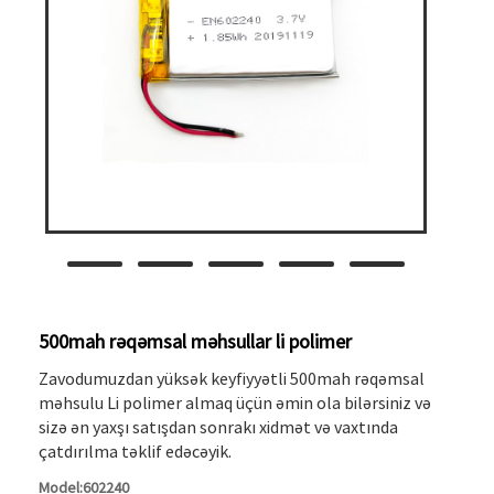
500mah rəqəmsal məhsullar li polimer
Zavodumuzdan yüksək keyfiyyətli 500mah rəqəmsal
məhsulu Li polimer almaq üçün əmin ola bilərsiniz və
sizə ən yaxşı satışdan sonrakı xidmət və vaxtında
çatdırılma təklif edəcəyik.
Model:602240