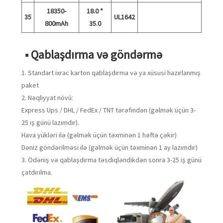
18350-
18.0 *
35
UL1642
800mAh
35.0
■ Qablaşdırma və göndərmə
1. Standart ixrac karton qablaşdırma və ya xüsusi hazırlanmış
paket
2. Nəqliyyat növü:
Express Ups / DHL / FedEx / TNT tərəfindən (gəlmək üçün 3-
25 iş günü lazımdır).
Hava yükləri ilə (gəlmək üçün təxminən 1 həftə çəkir)
Dəniz göndərilməsi ilə (gəlmək üçün təxminən 1 ay lazımdır)
3. Ödəniş və qablaşdırma təsdiqləndikdən sonra 3-25 iş günü
çatdırılma.