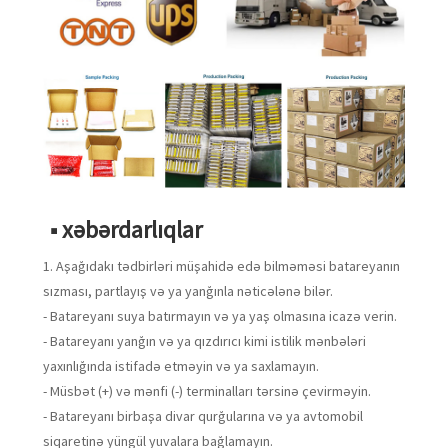
■ xəbərdarlıqlar
1. Aşağıdakı tədbirləri müşahidə edə bilməməsi batareyanın
sızması, partlayış və ya yanğınla nəticələnə bilər.
- Batareyanı suya batırmayın və ya yaş olmasına icazə verin.
- Batareyanı yanğın və ya qızdırıcı kimi istilik mənbələri
yaxınlığında istifadə etməyin və ya saxlamayın.
- Müsbət (+) və mənfi (-) terminalları tərsinə çevirməyin.
- Batareyanı birbaşa divar qurğularına və ya avtomobil
siqaretinə yüngül yuvalara bağlamayın.