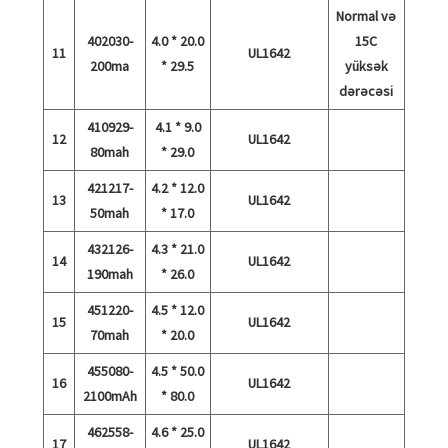
Normal və
402030-
4.0 * 20.0
15C
11
UL1642
200ma
* 29.5
yüksək
dərəcəsi
410929-
4.1 * 9.0
12
UL1642
80mah
* 29.0
421217-
4.2 * 12.0
13
UL1642
50mah
* 17.0
432126-
4.3 * 21.0
14
UL1642
190mah
* 26.0
451220-
4.5 * 12.0
15
UL1642
70mah
* 20.0
455080-
4.5 * 50.0
16
UL1642
2100mAh
* 80.0
462558-
4.6 * 25.0
17
UL1642