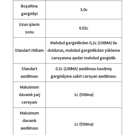
Boşaltma
3.0v
gərginliyi
Uzun işlərin
0.02c
sonu
Məhdud gərginlikdən 0,2c (100MA) ilə
Standart ittiham
doldurun, məhdud gərginlikdən yükləmə
cərəyanına qədər məhdud gərginlik.
Standart
0.2c (100MA) axıdılması kəsilmiş
axıdılması
gərginliyinə sabit cərəyan axıdılması.
Maksimum
davamlı şarj
1c (500ma)
cərəyanı
Maksimum
davamlı
1c (500ma)
axıdılması