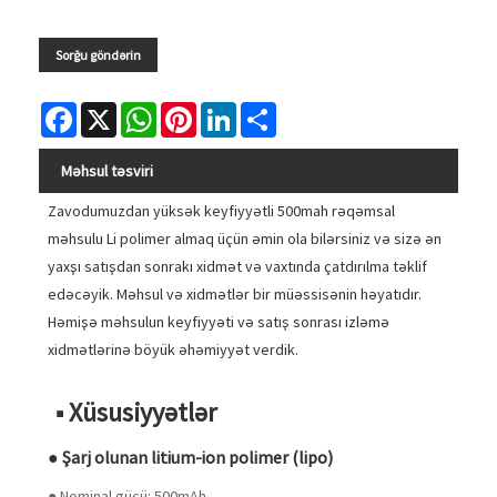
Sorğu göndərin
Facebook
X
WhatsApp
Pinterest
LinkedIn
Share
Məhsul təsviri
Zavodumuzdan yüksək keyfiyyətli 500mah rəqəmsal
məhsulu Li polimer almaq üçün əmin ola bilərsiniz və sizə ən
yaxşı satışdan sonrakı xidmət və vaxtında çatdırılma təklif
edəcəyik. Məhsul və xidmətlər bir müəssisənin həyatıdır.
Həmişə məhsulun keyfiyyəti və satış sonrası izləmə
xidmətlərinə böyük əhəmiyyət verdik.
■ Xüsusiyyətlər
● Şarj olunan litium-ion polimer (lipo)
● Nominal gücü: 500mAh