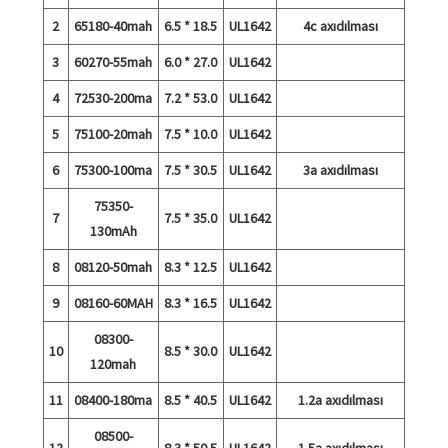
2
65180-40mah
6.5 * 18.5
UL1642
4c axıdılması
3
60270-55mah
6.0 * 27.0
UL1642
4
72530-200ma
7.2 * 53.0
UL1642
5
75100-20mah
7.5 * 10.0
UL1642
6
75300-100ma
7.5 * 30.5
UL1642
3a axıdılması
75350-
7
7.5 * 35.0
UL1642
130mAh
8
08120-50mah
8.3 * 12.5
UL1642
9
08160-60MAH
8.3 * 16.5
UL1642
08300-
10
8.5 * 30.0
UL1642
120mah
11
08400-180ma
8.5 * 40.5
UL1642
1.2a axıdılması
08500-
12
8.3 * 50.5
UL1642
1.5a axıdılması