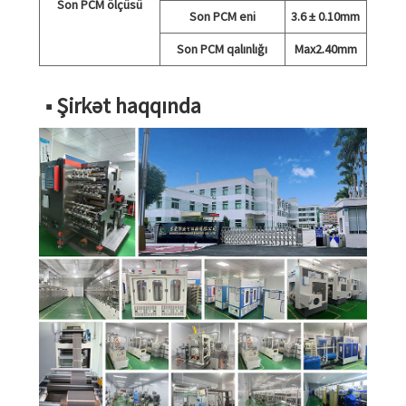
Son PCM ölçüsü
Son PCM eni
3.6 ± 0.10mm
Son PCM qalınlığı
Max2.40mm
■ Şirkət haqqında