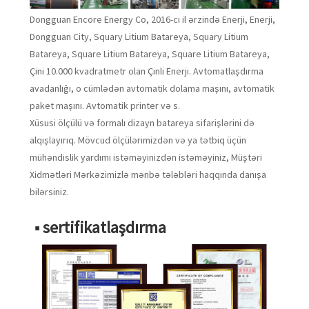
Dongguan Encore Energy Co, 2016-cı il ərzində Enerji, Enerji,
Dongguan City, Squary Litium Batareya, Squary Litium
Batareya, Square Litium Batareya, Square Litium Batareya,
Çini 10.000 kvadratmetr olan Çinli Enerji. Avtomatlaşdırma
avadanlığı, o cümlədən avtomatik dolama maşını, avtomatik
paket maşını. Avtomatik printer və s.
Xüsusi ölçülü və formalı dizayn batareya sifarişlərini də
alqışlayırıq. Mövcud ölçülərimizdən və ya tətbiq üçün
mühəndislik yardımı istəməyinizdən istəməyiniz, Müştəri
Xidmətləri Mərkəzimizlə mənbə tələbləri haqqında danışa
bilərsiniz.
■ sertifikatlaşdırma