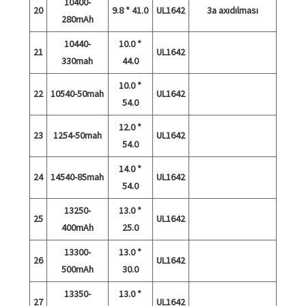
10400-
20
9.8 * 41.0
UL1642
3a axıdılması
280mAh
10440-
10.0 *
21
UL1642
330mah
44.0
10.0 *
22
10540-50mah
UL1642
54.0
12.0 *
23
1254-50mah
UL1642
54.0
14.0 *
24
14540-85mah
UL1642
54.0
13250-
13.0 *
25
UL1642
400mAh
25.0
13300-
13.0 *
26
UL1642
500mAh
30.0
13350-
13.0 *
27
UL1642