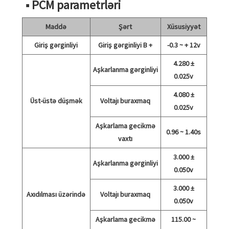
■ PCM parametrləri
Maddə
Şərt
Xüsusiyyət
Giriş gərginliyi
Giriş gərginliyi B +
-0.3 ~ + 12v
4.280 ±
Aşkarlanma gərginliyi
0.025v
4.080 ±
Üst-üstə düşmək
Voltajı buraxmaq
0.025v
Aşkarlama gecikmə
0.96 ~ 1.40s
vaxtı
3.000 ±
Aşkarlanma gərginliyi
0.050v
3.000 ±
Axıdılması üzərində
Voltajı buraxmaq
0.050v
Aşkarlama gecikmə
115.00 ~