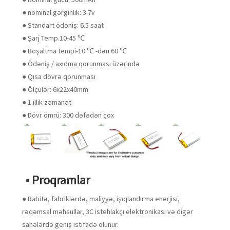
● nominal gərginlik: 3.7v
● Standart ödəniş: 6.5 saat
● Şarj Temp.10-45 ℃
● Boşaltma tempi-10 ℃ -dən 60 ℃
● Ödəniş / axıdma qorunması üzərində
● Qısa dövrə qorunması
● Ölçülər: 6x22x40mm
● 1 illik zəmanət
● Dövr ömrü: 300 dəfədən çox
■ Proqramlar
● Rabitə, fabriklərdə, maliyyə, işıqlandırma enerjisi,
rəqəmsal məhsullar, 3C istehlakçı elektronikası və digər
sahələrdə geniş istifadə olunur.