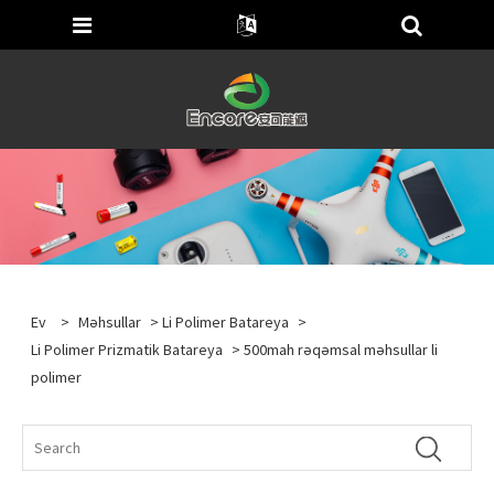
Ev
>
Məhsullar
>
Li Polimer Batareya
>
Li Polimer Prizmatik Batareya
> 500mah rəqəmsal məhsullar li
polimer