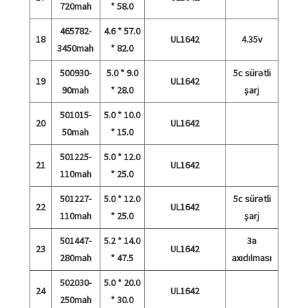
720mah
* 58.0
465782-
4.6 * 57.0
18
UL1642
4.35v
3450mah
* 82.0
500930-
5.0 * 9.0
5c sürətli
19
UL1642
90mah
* 28.0
şarj
501015-
5.0 * 10.0
20
UL1642
50mah
* 15.0
501225-
5.0 * 12.0
21
UL1642
110mah
* 25.0
501227-
5.0 * 12.0
5c sürətli
22
UL1642
110mah
* 25.0
şarj
501447-
5.2 * 14.0
3a
23
UL1642
280mah
* 47.5
axıdılması
502030-
5.0 * 20.0
24
UL1642
250mah
* 30.0