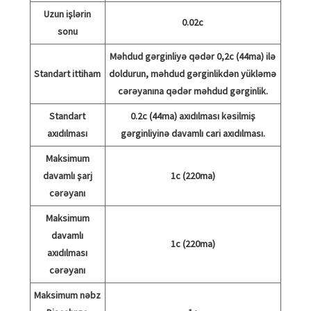
Uzun işlərin
0.02c
sonu
Məhdud gərginliyə qədər 0,2c (44ma) ilə
Standart ittiham
doldurun, məhdud gərginlikdən yükləmə
cərəyanına qədər məhdud gərginlik.
Standart
0.2c (44ma) axıdılması kəsilmiş
axıdılması
gərginliyinə davamlı cari axıdılması.
Maksimum
davamlı şarj
1c (220ma)
cərəyanı
Maksimum
davamlı
1c (220ma)
axıdılması
cərəyanı
Maksimum nəbz