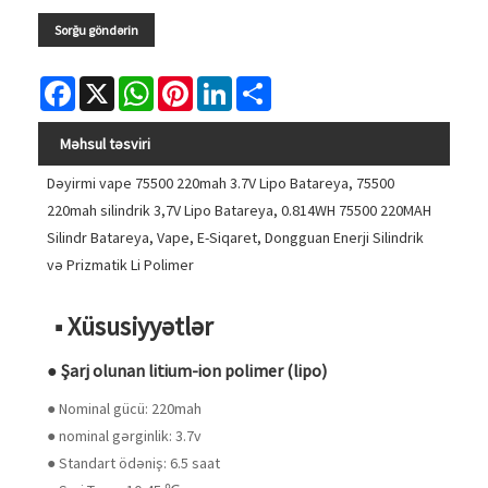
Sorğu göndərin
Facebook
X
WhatsApp
Pinterest
LinkedIn
Share
Məhsul təsviri
Dəyirmi vape 75500 220mah 3.7V Lipo Batareya, 75500
220mah silindrik 3,7V Lipo Batareya, 0.814WH 75500 220MAH
Silindr Batareya, Vape, E-Siqaret, Dongguan Enerji Silindrik
və Prizmatik Li Polimer
■ Xüsusiyyətlər
● Şarj olunan litium-ion polimer (lipo)
● Nominal gücü: 220mah
● nominal gərginlik: 3.7v
● Standart ödəniş: 6.5 saat