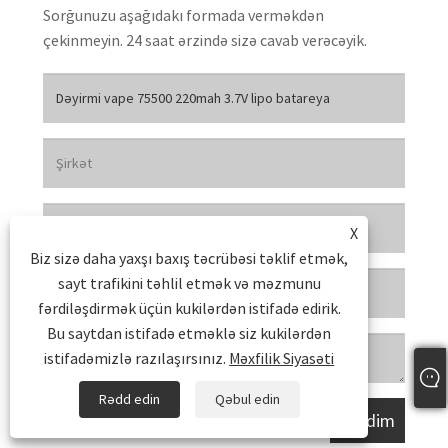
Sorğunuzu aşağıdakı formada verməkdən
çekinmeyin. 24 saat ərzində sizə cavab verəcəyik.
X
Biz sizə daha yaxşı baxış təcrübəsi təklif etmək,
sayt trafikini təhlil etmək və məzmunu
fərdiləşdirmək üçün kukilərdən istifadə edirik.
Bu saytdan istifadə etməklə siz kukilərdən
istifadəmizlə razılaşırsınız.
Məxfilik Siyasəti
Rədd edin
Qəbul edin