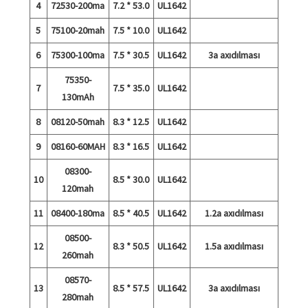
4
72530-200ma
7.2 * 53.0
UL1642
5
75100-20mah
7.5 * 10.0
UL1642
6
75300-100ma
7.5 * 30.5
UL1642
3a axıdılması
75350-
7
7.5 * 35.0
UL1642
130mAh
8
08120-50mah
8.3 * 12.5
UL1642
9
08160-60MAH
8.3 * 16.5
UL1642
08300-
10
8.5 * 30.0
UL1642
120mah
11
08400-180ma
8.5 * 40.5
UL1642
1.2a axıdılması
08500-
12
8.3 * 50.5
UL1642
1.5a axıdılması
260mah
08570-
13
8.5 * 57.5
UL1642
3a axıdılması
280mah