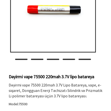
Dəyirmi vape 75500 220mah 3.7V lipo batareya
Dəyirmi vape 75500 220mah 3.7V Lipo Batareya, vape, e-
siqaret, Dongguan Enerji Təchizatı Silindrik və Prizmatik
Li polimer batareyası üçün 3.7V lipo batareyası.
Model:75500