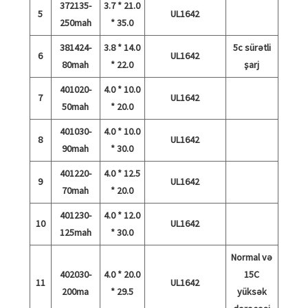
372135-
3.7 * 21.0
5
UL1642
250mah
* 35.0
381424-
3.8 * 14.0
5c sürətli
6
UL1642
80mah
* 22.0
şarj
401020-
4.0 * 10.0
7
UL1642
50mah
* 20.0
401030-
4.0 * 10.0
8
UL1642
90mah
* 30.0
401220-
4.0 * 12.5
9
UL1642
70mah
* 20.0
401230-
4.0 * 12.0
10
UL1642
125mah
* 30.0
Normal və
402030-
4.0 * 20.0
15C
11
UL1642
200ma
* 29.5
yüksək