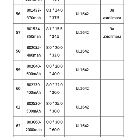
801437-
8.1 * 14.0
3a
56
UL1642
370mah
* 37.5
axıdılması
801534-
8.1 * 15.5
3a
57
UL1642
350mah
* 34.5
axıdılması
802035-
8.0 * 20.0
58
UL1642
480mah
* 33.0
802040-
8.0 * 20.0
59
UL1642
600mAh
* 40.0
802230-
8.0 * 22.0
60
UL1642
400mAh
* 30.0
802530-
8.0 * 25.0
61
UL1642
500mAh
* 30.0
803860-
8.0 * 38.0
62
UL1642
2000mah
* 60.0