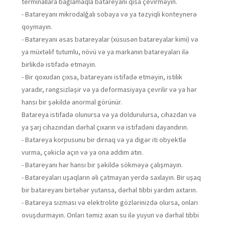
terminallara bağlamaqla batareyanı qısa çevirməyin.
- Batareyanı mikrodalğalı sobaya və ya təzyiqli konteynerə
qoymayın.
- Batareyanı əsas batareyalar (xüsusən batareyalar kimi) və
ya müxtəlif tutumlu, növü və ya markanın batareyaları ilə
birlikdə istifadə etməyin.
- Bir qoxudan çıxsa, batareyanı istifadə etməyin, istilik
yaradır, rəngsizləşir və ya deformasiyaya çevrilir və ya hər
hansı bir şəkildə anormal görünür.
Batareya istifadə olunursa və ya doldurulursa, cihazdan və
ya şarj cihazından dərhal çıxarın və istifadəni dayandırın.
- Batareya korpusunu bir dırnaq və ya digər iti obyektlə
vurma, çəkiclə açın və ya ona addım atın.
- Batareyanı hər hansı bir şəkildə sökməyə çalışmayın.
- Batareyaları uşaqların əli çatmayan yerdə saxlayın. Bir uşaq
bir batareyanı birtəhər yutansa, dərhal tibbi yardım axtarın.
- Batareya sızması və elektrolite gözlərinizdə olursa, onları
ovuşdurmayın. Onları təmiz axan su ilə yuyun və dərhal tibbi