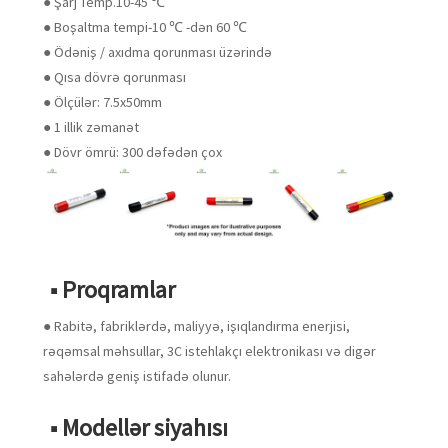
● Şarj Temp.10-45 ℃
● Boşaltma tempi-10 ℃ -dən 60 ℃
● Ödəniş / axıdma qorunması üzərində
● Qısa dövrə qorunması
● Ölçülər: 7.5x50mm
● 1 illik zəmanət
● Dövr ömrü: 300 dəfədən çox
■ Proqramlar
● Rabitə, fabriklərdə, maliyyə, işıqlandırma enerjisi,
rəqəmsal məhsullar, 3C istehlakçı elektronikası və digər
sahələrdə geniş istifadə olunur.
■ Modellər siyahısı