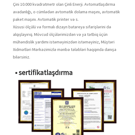
Çini 10.000 kvadratmetr olan Çinli Enerji. Avtomatlaşdırma
avadanlığı, o cümlədən avtomatik dolama maşını, avtomatik
paket maşını. Avtomatik printer və s.
Xüsusi ölçülü və formalı dizayn batareya sifarişlərini də
alqışlayırıq. Mövcud ölçülərimizdən və ya tətbiq üçün
mühəndislik yardımı istəməyinizdən istəməyiniz, Müştəri
Xidmətləri Mərkəzimizlə mənbə tələbləri haqqında danışa
bilərsiniz.
■ sertifikatlaşdırma