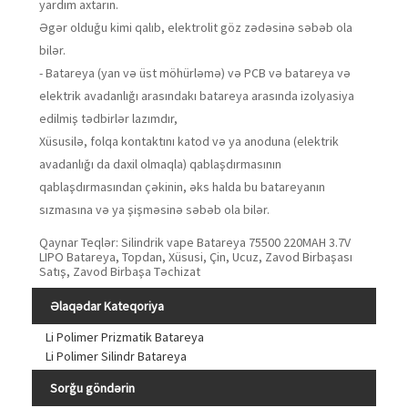
yardım axtarın.
Əgər olduğu kimi qalıb, elektrolit göz zədəsinə səbəb ola
bilər.
- Batareya (yan və üst möhürləmə) və PCB və batareya və
elektrik avadanlığı arasındakı batareya arasında izolyasiya
edilmiş tədbirlər lazımdır,
Xüsusilə, folqa kontaktını katod və ya anoduna (elektrik
avadanlığı da daxil olmaqla) qablaşdırmasının
qablaşdırmasından çəkinin, əks halda bu batareyanın
sızmasına və ya şişməsinə səbəb ola bilər.
Qaynar Teqlər: Silindrik vape Batareya 75500 220MAH 3.7V
LIPO Batareya, Topdan, Xüsusi, Çin, Ucuz, Zavod Birbaşası
Satış, Zavod Birbaşa Təchizat
Əlaqədar Kateqoriya
Li Polimer Prizmatik Batareya
Li Polimer Silindr Batareya
Sorğu göndərin