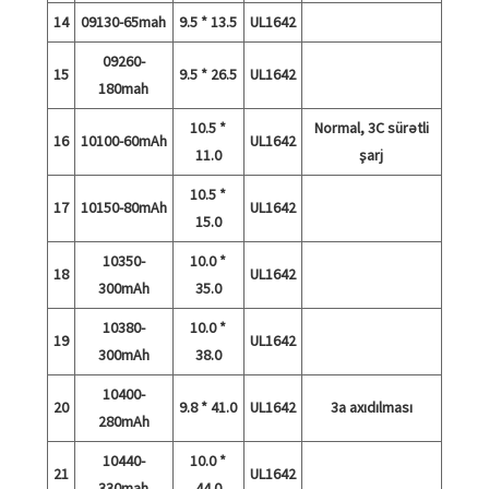
14
09130-65mah
9.5 * 13.5
UL1642
09260-
15
9.5 * 26.5
UL1642
180mah
10.5 *
Normal, 3C sürətli
16
10100-60mAh
UL1642
11.0
şarj
10.5 *
17
10150-80mAh
UL1642
15.0
10350-
10.0 *
18
UL1642
300mAh
35.0
10380-
10.0 *
19
UL1642
300mAh
38.0
10400-
20
9.8 * 41.0
UL1642
3a axıdılması
280mAh
10440-
10.0 *
21
UL1642
330mah
44.0