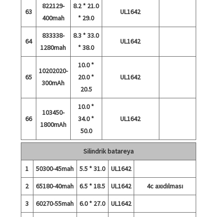
822129-
8.2 * 21.0
63
UL1642
400mah
* 29.0
833338-
8.3 * 33.0
64
UL1642
1280mah
* 38.0
10.0 *
10202020-
65
20.0 *
UL1642
300mAh
20.5
10.0 *
103450-
66
34.0 *
UL1642
1800mAh
50.0
Silindrik batareya
1
50300-45mah
5.5 * 31.0
UL1642
2
65180-40mah
6.5 * 18.5
UL1642
4c axıdılması
3
60270-55mah
6.0 * 27.0
UL1642