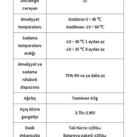
Discahrge
1c
cərəyan
Əməliyyat
Doldurun 0 ~ 45 ℃
temperaturu
Axıdılması -10 ~ 60 ℃
Saxlama
-10 ~ 45 ℃ 1 aydan az
temperaturu
-10 ~ 35 ℃ 6 aydan az
aralığı
Əməliyyat və
saxlama
75% RH və ya daha az
rütubəti
diapazonu
Ağırlıq
Təxminən 4.5g
Açıq dövrə
3.75v-3.95V
gərginliyi
Daxili
Tək hücrə: ≤250ω
imkansızlıq
Batareya paketi: ≤350ω