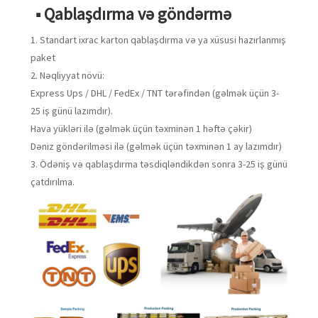
■ Qablaşdırma və göndərmə
1. Standart ixrac karton qablaşdırma və ya xüsusi hazırlanmış
paket
2. Nəqliyyat növü:
Express Ups / DHL / FedEx / TNT tərəfindən (gəlmək üçün 3-
25 iş günü lazımdır).
Hava yükləri ilə (gəlmək üçün təxminən 1 həftə çəkir)
Dəniz göndərilməsi ilə (gəlmək üçün təxminən 1 ay lazımdır)
3. Ödəniş və qablaşdırma təsdiqləndikdən sonra 3-25 iş günü
çatdırılma.