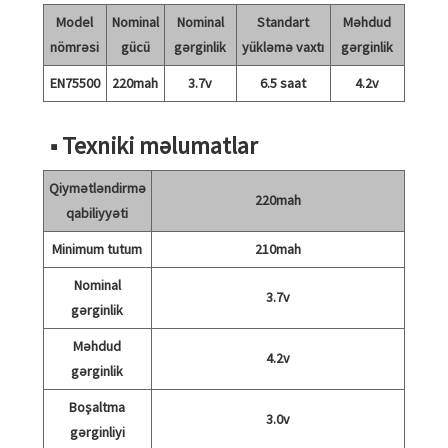
Model
Nominal
Nominal
Standart
Məhdud
nömrəsi
gücü
gərginlik
yükləmə vaxtı
gərginlik
EN75500
220mah
3.7v
6.5 saat
4.2v
■ Texniki məlumatlar
Qiymətləndirmə
220mah
qabiliyyəti
Minimum tutum
210mah
Nominal
3.7v
gərginlik
Məhdud
4.2v
gərginlik
Boşaltma
3.0v
gərginliyi