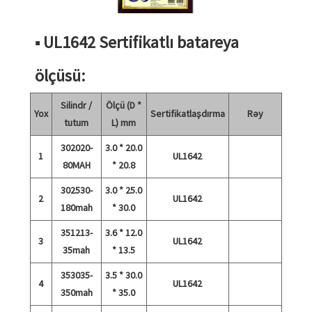
■ UL1642 Sertifikatlı batareya
ölçüsü:
Silindr /
Ölçü (D *
Yox
Sertifikatlaşdırma
Rəy
tutum
L) mm
302020-
3.0 * 20.0
1
UL1642
80MAH
* 20.8
302530-
3.0 * 25.0
2
UL1642
180mah
* 30.0
351213-
3.6 * 12.0
3
UL1642
35mah
* 13.5
353035-
3.5 * 30.0
4
UL1642
350mah
* 35.0