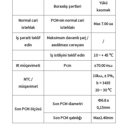
Yükü
Buraxılış şərtləri
kəsmək
Normal cari
PCM-nin normal cari
Max 7.00 ua
istehlak
istehlakı
İş şəraiti təklif
Maksimum davamlı şarj /
/
edin
axıdılması cərəyanı
İş istiliyini təklif edin
10 ~ + 45 ℃
IR müqaviməti
Pcm
≤70.00 mω
10kω, ± 5%,
NTC /
b = 3435
müqavimət
20 ~ 30 ℃
Φ6.8 ±
Son PCM diametri
0,15mm
Son PCM ölçüsü
Son PCM qalınlığı
Max2.40mm