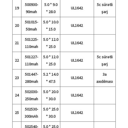
500930-
5.0 * 9.0
5c sürətli
19
UL1642
90mah
* 28.0
şarj
501015-
5.0 * 10.0
20
UL1642
50mah
* 15.0
501225-
5.0 * 12.0
21
UL1642
110mah
* 25.0
501227-
5.0 * 12.0
5c sürətli
22
UL1642
110mah
* 25.0
şarj
501447-
5.2 * 14.0
3a
23
UL1642
280mah
* 47.5
axıdılması
502030-
5.0 * 20.0
24
UL1642
250mah
* 30.0
502530-
5.0 * 25.0
25
UL1642
300mAh
* 30.0
502540-
5.0 * 25.0