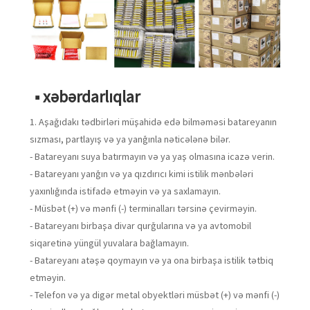
■ xəbərdarlıqlar
1. Aşağıdakı tədbirləri müşahidə edə bilməməsi batareyanın
sızması, partlayış və ya yanğınla nəticələnə bilər.
- Batareyanı suya batırmayın və ya yaş olmasına icazə verin.
- Batareyanı yanğın və ya qızdırıcı kimi istilik mənbələri
yaxınlığında istifadə etməyin və ya saxlamayın.
- Müsbət (+) və mənfi (-) terminalları tərsinə çevirməyin.
- Batareyanı birbaşa divar qurğularına və ya avtomobil
siqaretinə yüngül yuvalara bağlamayın.
- Batareyanı atəşə qoymayın və ya ona birbaşa istilik tətbiq
etməyin.
- Telefon və ya digər metal obyektləri müsbət (+) və mənfi (-)