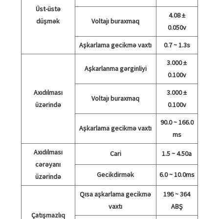
Üst-üstə
4.08 ±
düşmək
Voltajı buraxmaq
0.050v
Aşkarlama gecikmə vaxtı
0.7 ~ 1.3s
3.000 ±
Aşkarlanma gərginliyi
0.100v
Axıdılması
3.000 ±
Voltajı buraxmaq
üzərində
0.100v
90.0 ~ 166.0
Aşkarlama gecikmə vaxtı
ms
Axıdılması
Cari
1.5 ~ 4.50a
cərəyanı
Gecikdirmək
6.0 ~ 10.0ms
üzərində
Qısa aşkarlama gecikmə
196 ~ 364
vaxtı
ABŞ
Çatışmazlıq