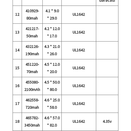
dərəcəsi
410929-
4.1 * 9.0
12
UL1642
80mah
* 29.0
421217-
4.2 * 12.0
13
UL1642
50mah
* 17.0
432126-
4.3 * 21.0
14
UL1642
190mah
* 26.0
451220-
4.5 * 12.0
15
UL1642
70mah
* 20.0
455080-
4.5 * 50.0
16
UL1642
2100mAh
* 80.0
462558-
4.6 * 25.0
17
UL1642
720mah
* 58.0
465782-
4.6 * 57.0
18
UL1642
4.35v
3450mah
* 82.0