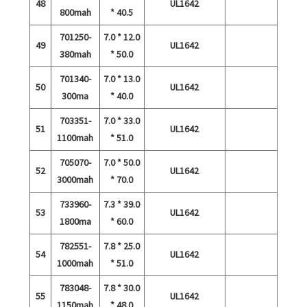
48
UL1642
800mah
* 40.5
701250-
7.0 * 12.0
49
UL1642
380mah
* 50.0
701340-
7.0 * 13.0
50
UL1642
300ma
* 40.0
703351-
7.0 * 33.0
51
UL1642
1100mah
* 51.0
705070-
7.0 * 50.0
52
UL1642
3000mah
* 70.0
733960-
7.3 * 39.0
53
UL1642
1800ma
* 60.0
782551-
7.8 * 25.0
54
UL1642
1000mah
* 51.0
783048-
7.8 * 30.0
55
UL1642
1150mah
* 48.0