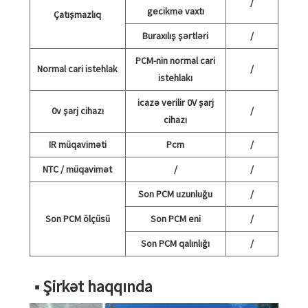
/
gecikmə vaxtı
Çatışmazlıq
Buraxılış şərtləri
/
PCM-nin normal cari
Normal cari istehlak
/
istehlakı
icazə verilir 0V şarj
0v şarj cihazı
/
cihazı
IR müqaviməti
Pcm
/
NTC / müqavimət
/
/
Son PCM uzunluğu
/
Son PCM ölçüsü
Son PCM eni
/
Son PCM qalınlığı
/
■ Şirkət haqqında