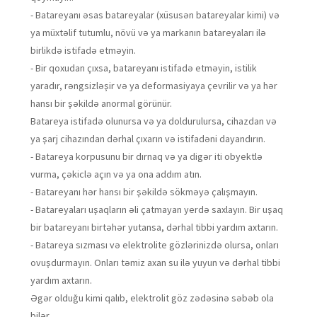
- Batareyanı əsas batareyalar (xüsusən batareyalar kimi) və
ya müxtəlif tutumlu, növü və ya markanın batareyaları ilə
birlikdə istifadə etməyin.
- Bir qoxudan çıxsa, batareyanı istifadə etməyin, istilik
yaradır, rəngsizləşir və ya deformasiyaya çevrilir və ya hər
hansı bir şəkildə anormal görünür.
Batareya istifadə olunursa və ya doldurulursa, cihazdan və
ya şarj cihazından dərhal çıxarın və istifadəni dayandırın.
- Batareya korpusunu bir dırnaq və ya digər iti obyektlə
vurma, çəkiclə açın və ya ona addım atın.
- Batareyanı hər hansı bir şəkildə sökməyə çalışmayın.
- Batareyaları uşaqların əli çatmayan yerdə saxlayın. Bir uşaq
bir batareyanı birtəhər yutansa, dərhal tibbi yardım axtarın.
- Batareya sızması və elektrolite gözlərinizdə olursa, onları
ovuşdurmayın. Onları təmiz axan su ilə yuyun və dərhal tibbi
yardım axtarın.
Əgər olduğu kimi qalıb, elektrolit göz zədəsinə səbəb ola
bilər.