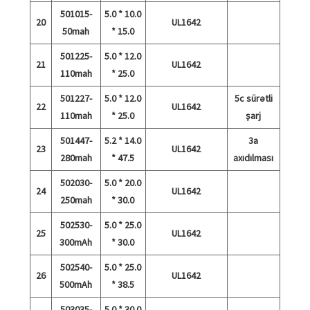
501015-
5.0 * 10.0
20
UL1642
50mah
* 15.0
501225-
5.0 * 12.0
21
UL1642
110mah
* 25.0
501227-
5.0 * 12.0
5c sürətli
22
UL1642
110mah
* 25.0
şarj
501447-
5.2 * 14.0
3a
23
UL1642
280mah
* 47.5
axıdılması
502030-
5.0 * 20.0
24
UL1642
250mah
* 30.0
502530-
5.0 * 25.0
25
UL1642
300mAh
* 30.0
502540-
5.0 * 25.0
26
UL1642
500mAh
* 38.5
503035-
5.0 * 30.0