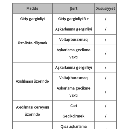
Maddə
Şərt
Xüsusiyyət
Giriş gərginliyi
Giriş gərginliyi B +
/
Aşkarlanma gərginliyi
/
Voltajı buraxmaq
/
Üst-üstə düşmək
Aşkarlama gecikmə
/
vaxtı
Aşkarlanma gərginliyi
/
Voltajı buraxmaq
/
Axıdılması üzərində
Aşkarlama gecikmə
/
vaxtı
Cari
/
Axıdılması cərəyanı
üzərində
Gecikdirmək
/
Qısa aşkarlama