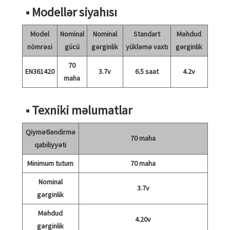
■ Modellər siyahısı
Model
Nominal
Nominal
Standart
Məhdud
nömrəsi
gücü
gərginlik
yükləmə vaxtı
gərginlik
70
EN361420
3.7v
6.5 saat
4.2v
maha
■ Texniki məlumatlar
Qiymətləndirmə
70 maha
qabiliyyəti
Minimum tutum
70 maha
Nominal
3.7v
gərginlik
Məhdud
4.20v
gərginlik