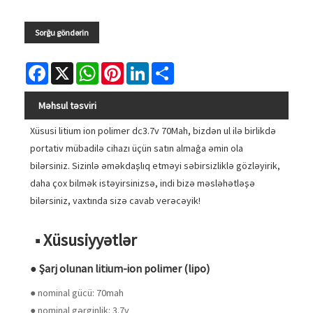
Sorğu göndərin
Facebook
X
WhatsApp
Pinterest
LinkedIn
Share
Məhsul təsviri
Xüsusi litium ion polimer dc3.7v 70Mah, bizdən ul ilə birlikdə
portativ mübadilə cihazı üçün satın almağa əmin ola
bilərsiniz. Sizinlə əməkdaşlıq etməyi səbirsizliklə gözləyirik,
daha çox bilmək istəyirsinizsə, indi bizə məsləhətləşə
bilərsiniz, vaxtında sizə cavab verəcəyik!
■ Xüsusiyyətlər
● Şarj olunan litium-ion polimer (lipo)
● nominal gücü: 70mah
● nominal gərginlik: 3.7v