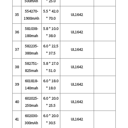
500mAh
* 25.0
554270-
5.5 * 42.0
35
UL1642
1900mAh
* 70.0
581038-
5.8 * 10.0
36
UL1642
180mah
* 38.0
582235-
6.0 * 22.5
37
UL1642
380mah
* 37.5
582751-
5.8 * 27.0
38
UL1642
825mah
* 51.0
601818-
6.0 * 18.0
39
UL1642
140mah
* 18.0
602025-
6.0 * 20.0
40
UL1642
250mah
* 25.5
602030-
6.0 * 20.0
41
UL1642
300mAh
* 30.5