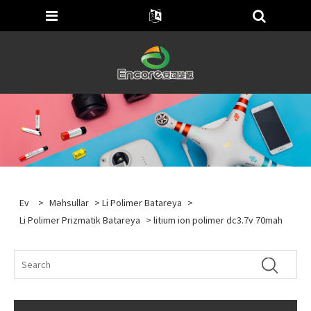
Ev
>
Məhsullar
>
Li Polimer Batareya
>
Li Polimer Prizmatik Batareya
> litium ion polimer dc3.7v 70mah