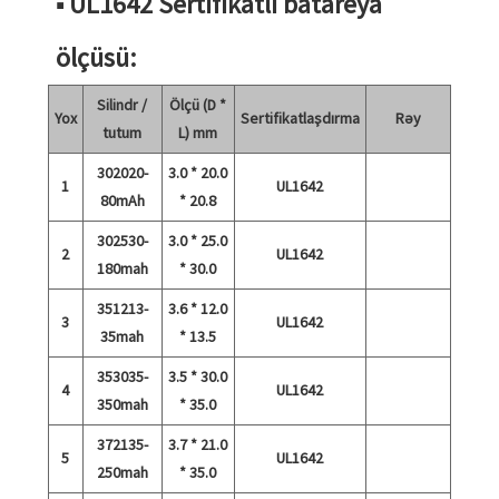
■ UL1642 Sertifikatlı batareya
ölçüsü:
Silindr /
Ölçü (D *
Yox
Sertifikatlaşdırma
Rəy
tutum
L) mm
302020-
3.0 * 20.0
1
UL1642
80mAh
* 20.8
302530-
3.0 * 25.0
2
UL1642
180mah
* 30.0
351213-
3.6 * 12.0
3
UL1642
35mah
* 13.5
353035-
3.5 * 30.0
4
UL1642
350mah
* 35.0
372135-
3.7 * 21.0
5
UL1642
250mah
* 35.0