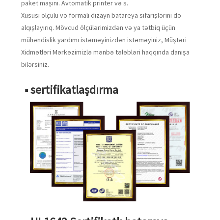
paket maşını. Avtomatik printer və s.
Xüsusi ölçülü və formalı dizayn batareya sifarişlərini də
alqışlayırıq. Mövcud ölçülərimizdən və ya tətbiq üçün
mühəndislik yardımı istəməyinizdən istəməyiniz, Müştəri
Xidmətləri Mərkəzimizlə mənbə tələbləri haqqında danışa
bilərsiniz.
■ sertifikatlaşdırma