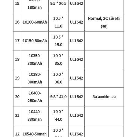
15
9.5 * 26.5
UL1642
180mah
10.5 *
Normal, 3C sürətli
16
10100-60mAh
UL1642
11.0
şarj
10.5 *
17
10150-80mAh
UL1642
15.0
10350-
10.0 *
18
UL1642
300mAh
35.0
10380-
10.0 *
19
UL1642
300mAh
38.0
10400-
20
9.8 * 41.0
UL1642
3a axıdılması
280mAh
10440-
10.0 *
21
UL1642
330mah
44.0
10.0 *
22
10540-50mah
UL1642