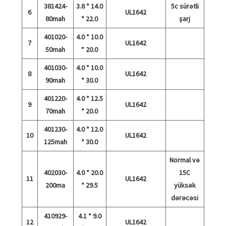
381424-
3.8 * 14.0
5c sürətli
6
UL1642
80mah
* 22.0
şarj
401020-
4.0 * 10.0
7
UL1642
50mah
* 20.0
401030-
4.0 * 10.0
8
UL1642
90mah
* 30.0
401220-
4.0 * 12.5
9
UL1642
70mah
* 20.0
401230-
4.0 * 12.0
10
UL1642
125mah
* 30.0
Normal və
402030-
4.0 * 20.0
15C
11
UL1642
200ma
* 29.5
yüksək
dərəcəsi
410929-
4.1 * 9.0
12
UL1642