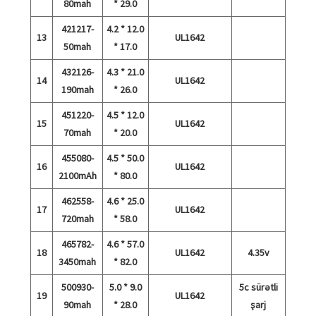
80mah
* 29.0
421217-
4.2 * 12.0
13
UL1642
50mah
* 17.0
432126-
4.3 * 21.0
14
UL1642
190mah
* 26.0
451220-
4.5 * 12.0
15
UL1642
70mah
* 20.0
455080-
4.5 * 50.0
16
UL1642
2100mAh
* 80.0
462558-
4.6 * 25.0
17
UL1642
720mah
* 58.0
465782-
4.6 * 57.0
18
UL1642
4.35v
3450mah
* 82.0
500930-
5.0 * 9.0
5c sürətli
19
UL1642
90mah
* 28.0
şarj