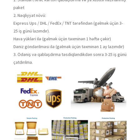
paket
2. Nəqliyyat növü:
Express Ups / DHL / FedEx / TNT tərəfindən (gəlmək üçün 3-
25 iş günü lazımdır).
Hava yükləri ilə (gəlmək üçün təxminən 1 həftə çəkir)
Dəniz göndərilməsi ilə (gəlmək üçün təxminən 1 ay lazımdır)
3. Ödəniş və qablaşdırma təsdiqləndikdən sonra 3-25 iş günü
çatdırılma.