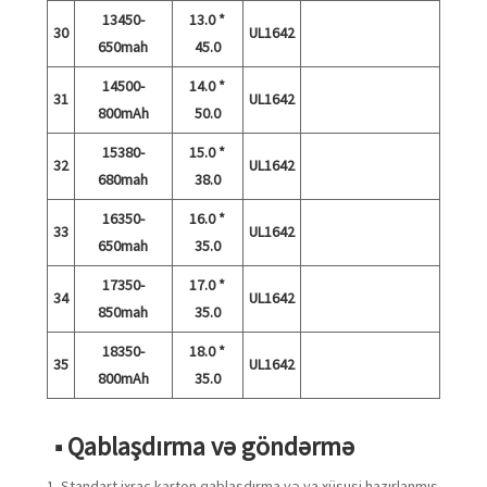
13450-
13.0 *
30
UL1642
650mah
45.0
14500-
14.0 *
31
UL1642
800mAh
50.0
15380-
15.0 *
32
UL1642
680mah
38.0
16350-
16.0 *
33
UL1642
650mah
35.0
17350-
17.0 *
34
UL1642
850mah
35.0
18350-
18.0 *
35
UL1642
800mAh
35.0
■ Qablaşdırma və göndərmə
1. Standart ixrac karton qablaşdırma və ya xüsusi hazırlanmış