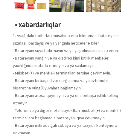
■ xəbərdarlıqlar
1. Aşağıdakı tədbirləri müşahidə edə bilməməsi batareyanın
sızması, partlayış və ya yanğınla nəticələnə bilər.
- Batareyanı suya batırmayın və ya yaş olmasına icazə verin.
- Batareyanı yanğın və ya qızdırıcı kimi istilik mənbələri
yaxınlığında istifadə etməyin və ya saxlamayın.
- Müsbət (+) və mənfi (-) terminalları tərsinə çevirməyin.
- Batareyanı birbaşa divar qurğularına və ya avtomobil
siqaretinə yüngül yuvalara bağlamayın.
- Batareyanı atəşə qoymayın və ya ona birbaşa istilik tətbiq
etməyin.
- Telefon və ya digər metal obyektləri müsbət (+) və mənfi (-)
terminallara bağlamaqla batareyanı qısa çevirməyin.
- Batareyanı mikrodalğalı sobaya və ya təzyiqli konteynerə
qoymayın.