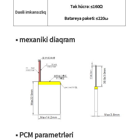
Tək hücrə:
≤160
Ω
Daxili imkansızlıq
Batareya paketi: ≤220ω
■ mexaniki diaqram
■ PCM parametrləri