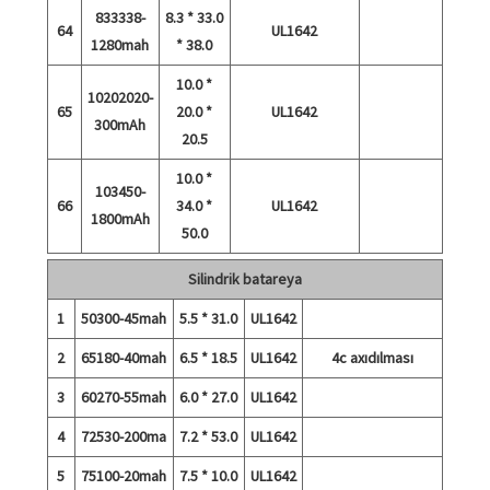
833338-
8.3 * 33.0
64
UL1642
1280mah
* 38.0
10.0 *
10202020-
65
20.0 *
UL1642
300mAh
20.5
10.0 *
103450-
66
34.0 *
UL1642
1800mAh
50.0
Silindrik batareya
1
50300-45mah
5.5 * 31.0
UL1642
2
65180-40mah
6.5 * 18.5
UL1642
4c axıdılması
3
60270-55mah
6.0 * 27.0
UL1642
4
72530-200ma
7.2 * 53.0
UL1642
5
75100-20mah
7.5 * 10.0
UL1642