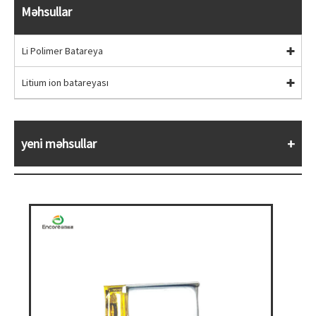
Məhsullar
Li Polimer Batareya
Litium ion batareyası
yeni məhsullar