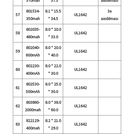
370mah
* 37.5
axıdılması
801534-
8.1 * 15.5
3a
57
UL1642
350mah
* 34.5
axıdılması
802035-
8.0 * 20.0
58
UL1642
480mah
* 33.0
802040-
8.0 * 20.0
59
UL1642
600mAh
* 40.0
802230-
8.0 * 22.0
60
UL1642
400mAh
* 30.0
802530-
8.0 * 25.0
61
UL1642
500mAh
* 30.0
803860-
8.0 * 38.0
62
UL1642
2000mah
* 60.0
822129-
8.2 * 21.0
63
UL1642
400mah
* 29.0