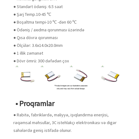
● Standart ödəniş: 6.5 saat
● Şarj Temp.10-45 ℃
● Boşaltma tempi-10 ℃ -dən 60 ℃
● Ödəniş / axıdma qorunması üzərində
● Qısa dövrə qorunması
● Ölçülər: 3.6x14.0x20.0mm
● 1 illik zəmanət
● Dövr ömrü: 300 dəfədən çox
■ Proqramlar
● Rabitə, fabriklərdə, maliyyə, işıqlandırma enerjisi,
rəqəmsal məhsullar, 3C istehlakçı elektronikası və digər
sahələrdə geniş istifadə olunur.