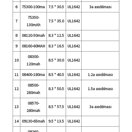
6
75300-100ma
7.5 * 30.5
UL1642
3a axıdılması
75350-
7
7.5 * 35.0
UL1642
130mAh
8
08120-50mah
8.3 * 12.5
UL1642
9
08160-60MAH
8.3 * 16.5
UL1642
08300-
10
8.5 * 30.0
UL1642
120mah
11
08400-180ma
8.5 * 40.5
UL1642
1.2a axıdılması
08500-
12
8.3 * 50.5
UL1642
1.5a axıdılması
260mah
08570-
13
8.5 * 57.5
UL1642
3a axıdılması
280mah
14
09130-65mah
9.5 * 13.5
UL1642
09260-