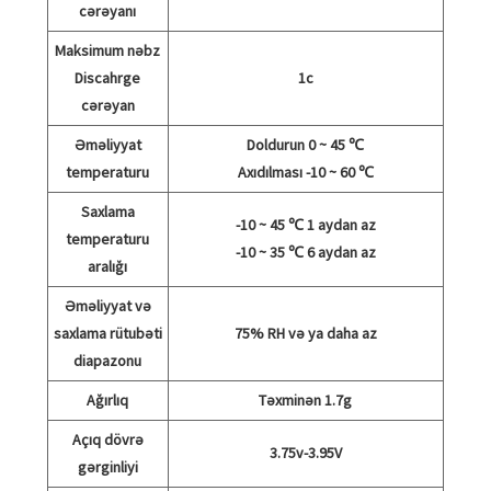
cərəyanı
Maksimum nəbz
Discahrge
1c
cərəyan
Əməliyyat
Doldurun 0 ~ 45 ℃
temperaturu
Axıdılması -10 ~ 60 ℃
Saxlama
-10 ~ 45 ℃ 1 aydan az
temperaturu
-10 ~ 35 ℃ 6 aydan az
aralığı
Əməliyyat və
saxlama rütubəti
75% RH və ya daha az
diapazonu
Ağırlıq
Təxminən 1.7g
Açıq dövrə
3.75v-3.95V
gərginliyi