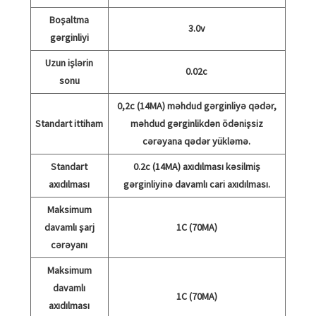
Boşaltma
3.0v
gərginliyi
Uzun işlərin
0.02c
sonu
0,2c (14MA) məhdud gərginliyə qədər,
Standart ittiham
məhdud gərginlikdən ödənişsiz
cərəyana qədər yükləmə.
Standart
0.2c (14MA) axıdılması kəsilmiş
axıdılması
gərginliyinə davamlı cari axıdılması.
Maksimum
davamlı şarj
1C (70MA)
cərəyanı
Maksimum
davamlı
1C (70MA)
axıdılması