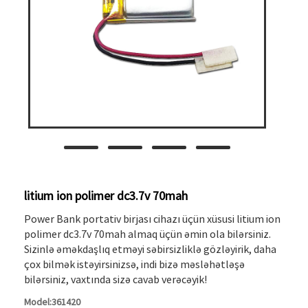
litium ion polimer dc3.7v 70mah
Power Bank portativ birjası cihazı üçün xüsusi litium ion
polimer dc3.7v 70mah almaq üçün əmin ola bilərsiniz.
Sizinlə əməkdaşlıq etməyi səbirsizliklə gözləyirik, daha
çox bilmək istəyirsinizsə, indi bizə məsləhətləşə
bilərsiniz, vaxtında sizə cavab verəcəyik!
Model:361420