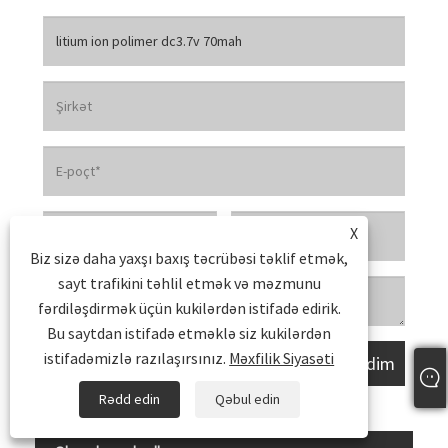
X
Biz sizə daha yaxşı baxış təcrübəsi təklif etmək,
sayt trafikini təhlil etmək və məzmunu
fərdiləşdirmək üçün kukilərdən istifadə edirik.
Bu saytdan istifadə etməklə siz kukilərdən
istifadəmizlə razılaşırsınız.
Məxfilik Siyasəti
Rədd edin
Qəbul edin