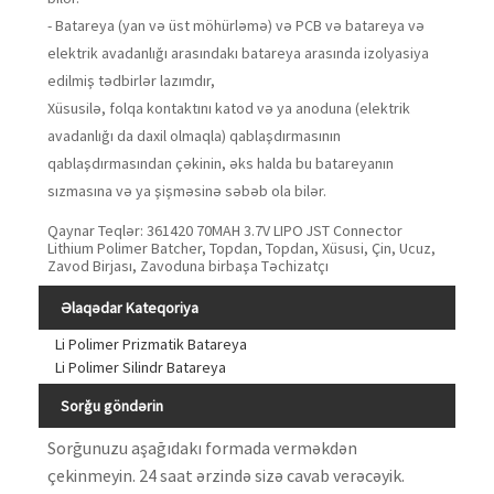
- Batareya (yan və üst möhürləmə) və PCB və batareya və
elektrik avadanlığı arasındakı batareya arasında izolyasiya
edilmiş tədbirlər lazımdır,
Xüsusilə, folqa kontaktını katod və ya anoduna (elektrik
avadanlığı da daxil olmaqla) qablaşdırmasının
qablaşdırmasından çəkinin, əks halda bu batareyanın
sızmasına və ya şişməsinə səbəb ola bilər.
Qaynar Teqlər: 361420 70MAH 3.7V LIPO JST Connector
Lithium Polimer Batcher, Topdan, Topdan, Xüsusi, Çin, Ucuz,
Zavod Birjası, Zavoduna birbaşa Təchizatçı
Əlaqədar Kateqoriya
Li Polimer Prizmatik Batareya
Li Polimer Silindr Batareya
Sorğu göndərin
Sorğunuzu aşağıdakı formada verməkdən
çekinmeyin. 24 saat ərzində sizə cavab verəcəyik.