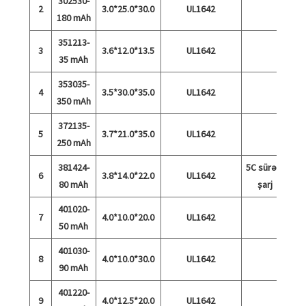
302530-
2
3.0*25.0*30.0
UL1642
180 mAh
351213-
3
3.6*12.0*13.5
UL1642
35 mAh
353035-
4
3.5*30.0*35.0
UL1642
350 mAh
372135-
5
3.7*21.0*35.0
UL1642
250 mAh
381424-
5C sürətli
6
3.8*14.0*22.0
UL1642
80 mAh
şarj
401020-
7
4.0*10.0*20.0
UL1642
50 mAh
401030-
8
4.0*10.0*30.0
UL1642
90 mAh
401220-
9
4.0*12.5*20.0
UL1642