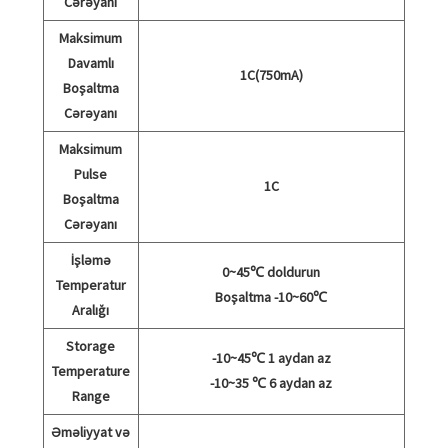
Cərəyanı
Maksimum
Davamlı
1C(750mA)
Boşaltma
Cərəyanı
Maksimum
Pulse
1C
Boşaltma
Cərəyanı
İşləmə
0~45℃ doldurun
Temperatur
Boşaltma -10~60℃
Aralığı
Storage
-10~45℃ 1 aydan az
Temperature
-10~35 ℃ 6 aydan az
Range
Əməliyyat və