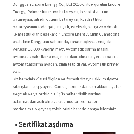
Dongguan Encore Energy Co., Ltd 2016-cı ildə qurulan Encore
Energy, Polimer litium-ion batareyası, birdəfəlik litium
batareyası, silindrik litium batareyası, kvadrat litium
batareyasının tədqiqatı, inkişafı, istehsalı, satışı və xidməti
ilə məşğul olan peşəkardır. Encore Energy, Çinin Guangdong
əyalətinin Dongguan şəhərində, rahat nəqliyyat çıxışı ilə
yerləşir. 10,000 kvadrat metr, Avtomatik sarma maşını,
avtomatik paketləmə maşını da daxil olmaqla yerli qabaqcıl
avtomatlaşdırma avadanlığının tətbiqi var. Avtomatik printer
və s.
Biz həmçinin xüsusi ölçüdə və formalı dizaynlı akkumulyator
sifarişlərini alqışlayırıq. Cari ölçülərimizdən cari akkumulyator
seçmək və ya tətbiqiniz üçün mühəndislik yardımı
axtarmaqdan asılı olmayaraq, müştəri xidmətləri
mərkəzimizlə qaynaq tələbləriniz barədə danışa bilərsiniz.
■ Sertifikatlaşdırma