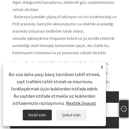
Əgər olduğu kimi buraxılarsa, elektrolit göz zədələnməsinə
səbəb ola bilər.
- Batareya (yandakı çılpaq Al təbəqəsi və üst sızdırmazlıq) və
PCB arasında, həmçinin akkumulyator və elektrik avadanlığı
arasında izolyasiya tədbirləri tələb olunur,
xüsusilə qablaşdırma folqasının katod və ya anodla (elektrik
avadanlığı daxil olmaqla) təmasından qaçın, əks halda bu,
batareyanın sızmasına və ya şişməsinə səbəb ola bilər.
Qaynar Teqlər: 13420 750mAh Silindrli 3.7v lipo batareya,
X
Topdan, Xüsusi, Çin, Ucuz, Zavod birbaşa satış, Zavod
birbaşa tədarük, Ən Yeni, Keyfiyyət, Bluetooth qulaqlıq,
Biz sizə daha yaxşı baxış təcrübəsi təklif etmək,
oyuncaq, vape, elektron siqaret, Rəqəmsal, ağıllı saat,
sayt trafikini təhlil etmək və məzmunu
Drone, RC, Bluetooth dinamik, İstehsalçılar, Təchizatçılar,
Fabrika, UL
fərdiləşdirmək üçün kukilərdən istifadə edirik.
Bu saytdan istifadə etməklə siz kukilərdən
Əlaqədar Kateqoriya
istifadəmizlə razılaşırsınız.
Məxfilik Siyasəti
Li Polimer Prizmatik Batareya
Li Polimer Silindr Batareya
Rədd edin
Qəbul edin
Sorğu göndərin