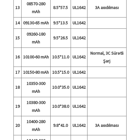
08570-280
13
8.5*57.5
UL1642
3A axıdılması
mAh
14
09130-65 mAh
9.5*13.5
UL1642
09260-180
15
9.5*26.5
UL1642
mAh
Normal, 3C Sürətli
16
10100-60 mAh
10.5*11.0
UL1642
Şarj
17
10150-80 mAh
10.5*15.0
UL1642
10350-300
18
10.0*35.0
UL1642
mAh
10380-300
19
10.0*38.0
UL1642
mAh
10400-280
20
9.8*41.0
UL1642
3A axıdılması
mAh