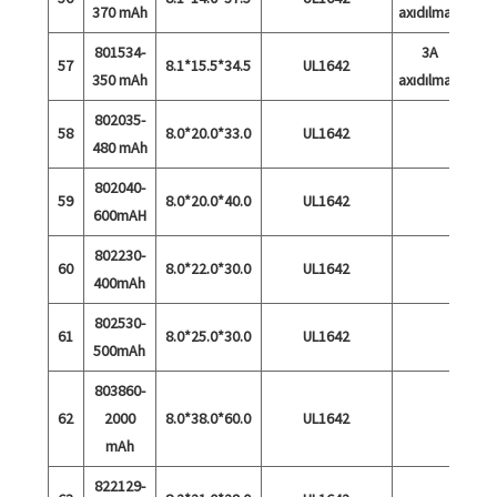
370 mAh
axıdılması
801534-
3A
57
8.1*15.5*34.5
UL1642
350 mAh
axıdılması
802035-
58
8.0*20.0*33.0
UL1642
480 mAh
802040-
59
8.0*20.0*40.0
UL1642
600mAH
802230-
60
8.0*22.0*30.0
UL1642
400mAh
802530-
61
8.0*25.0*30.0
UL1642
500mAh
803860-
62
2000
8.0*38.0*60.0
UL1642
mAh
822129-