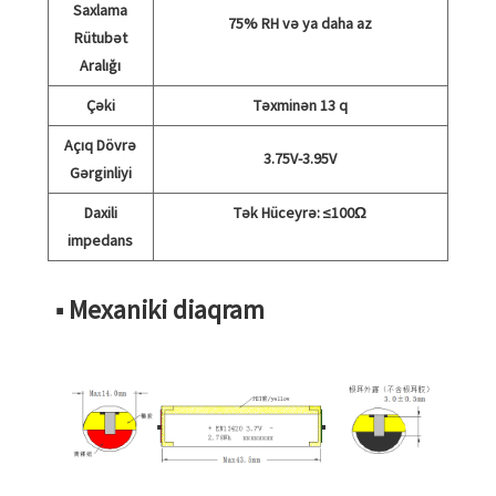
Saxlama
75% RH və ya daha az
Rütubət
Aralığı
Çəki
Təxminən 13 q
Açıq Dövrə
3.75V-3.95V
Gərginliyi
Daxili
Tək Hüceyrə: ≤100Ω
impedans
■ Mexaniki diaqram