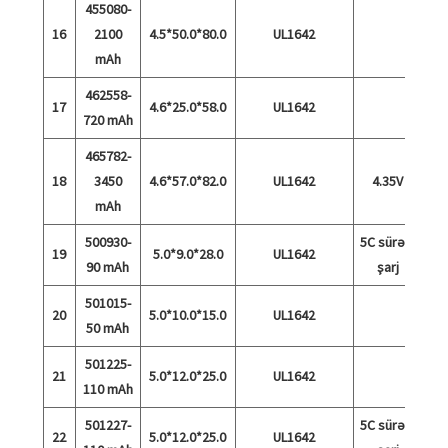
455080-
16
2100
4.5*50.0*80.0
UL1642
mAh
462558-
17
4.6*25.0*58.0
UL1642
720 mAh
465782-
18
3450
4.6*57.0*82.0
UL1642
4.35V
mAh
500930-
5C sürətli
19
5.0*9.0*28.0
UL1642
90 mAh
şarj
501015-
20
5.0*10.0*15.0
UL1642
50 mAh
501225-
21
5.0*12.0*25.0
UL1642
110 mAh
501227-
5C sürətli
22
5.0*12.0*25.0
UL1642