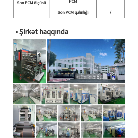
PCM
Son PCM ölçüsü
Son PCM qalınlığı
/
■ Şirkət haqqında