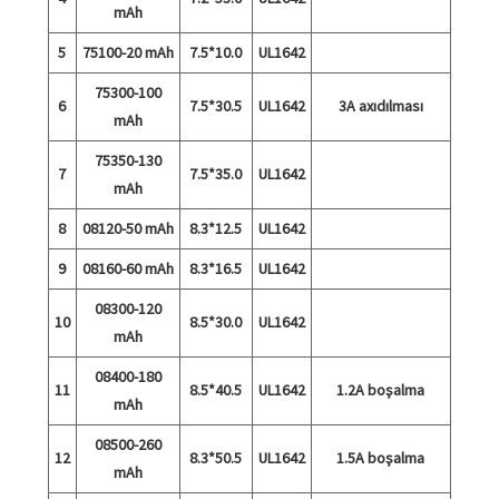
mAh
5
75100-20 mAh
7.5*10.0
UL1642
75300-100
6
7.5*30.5
UL1642
3A axıdılması
mAh
75350-130
7
7.5*35.0
UL1642
mAh
8
08120-50 mAh
8.3*12.5
UL1642
9
08160-60 mAh
8.3*16.5
UL1642
08300-120
10
8.5*30.0
UL1642
mAh
08400-180
11
8.5*40.5
UL1642
1.2A boşalma
mAh
08500-260
12
8.3*50.5
UL1642
1.5A boşalma
mAh