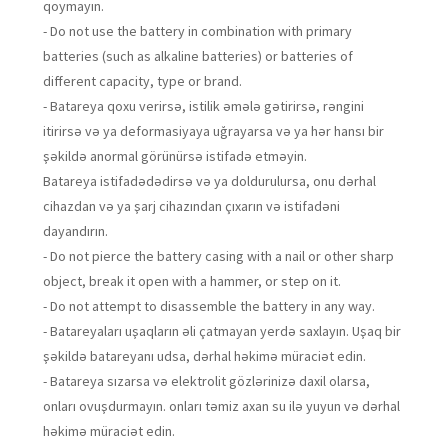
qoymayın.
- Do not use the battery in combination with primary
batteries (such as alkaline batteries) or batteries of
different capacity, type or brand.
- Batareya qoxu verirsə, istilik əmələ gətirirsə, rəngini
itirirsə və ya deformasiyaya uğrayarsa və ya hər hansı bir
şəkildə anormal görünürsə istifadə etməyin.
Batareya istifadədədirsə və ya doldurulursa, onu dərhal
cihazdan və ya şarj cihazından çıxarın və istifadəni
dayandırın.
- Do not pierce the battery casing with a nail or other sharp
object, break it open with a hammer, or step on it.
- Do not attempt to disassemble the battery in any way.
- Batareyaları uşaqların əli çatmayan yerdə saxlayın. Uşaq bir
şəkildə batareyanı udsa, dərhal həkimə müraciət edin.
- Batareya sızarsa və elektrolit gözlərinizə daxil olarsa,
onları ovuşdurmayın. onları təmiz axan su ilə yuyun və dərhal
həkimə müraciət edin.