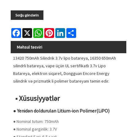
Sorğu göndərin
Facebook
X
WhatsApp
Pinterest
LinkedIn
Share
Məhsul təsviri
13420 750mAh Silindrik 3.7v lipo batareya, 16350 650mAh
silindrli batareya, vape üçün UL sertifikatlı 3.7v Lipo
Batareya, elektron siqaret, Dongguan Encore Energy
silindrik və prizmatik li polimer batareyanı təmin edir.
■ Xüsusiyyətlər
● Yenidən doldurulan Litium-ion Polimer(LiPO)
● Nominal tutum: 750mAh
● Nominal gərginlik: 3.7V
● Standart Şarj: 6,5 saat