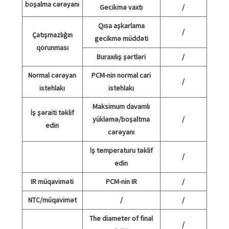
boşalma cərəyanı
Gecikmə vaxtı
/
Qısa aşkarlama
/
Çatışmazlığın
gecikmə müddəti
qorunması
Buraxılış şərtləri
/
Normal cərəyan
PCM-nin normal cari
/
istehlakı
istehlakı
Maksimum davamlı
İş şəraiti təklif
yükləmə/boşaltma
/
edin
cərəyanı
İş temperaturu təklif
/
edin
IR müqaviməti
PCM-nin IR
/
NTC/müqavimət
/
/
The diameter of final
/