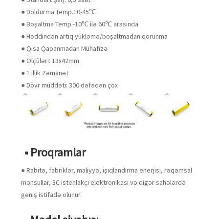
● Doldurma Temp.10-45℃
● Boşaltma Temp.-10℃ ilə 60℃ arasında
● Həddindən artıq yükləmə/boşaltmadan qorunma
● Qısa Qapanmadan Mühafizə
● Ölçüləri: 13x42mm
● 1 illik Zəmanət
● Dövr müddəti: 300 dəfədən çox
■ Proqramlar
● Rabitə, fabriklər, maliyyə, işıqlandırma enerjisi, rəqəmsal
məhsullar, 3C istehlakçı elektronikası və digər sahələrdə
geniş istifadə olunur.