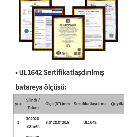
■ UL1642 Sertifikatlaşdırılmış
batareya ölçüsü:
Silindr /
yox
Ölçü (D*L)mm
Sertifikatlaşdırma
Qeydlər
Tutum
302020-
1
3.0*20.0*20.8
UL1642
80 mAh