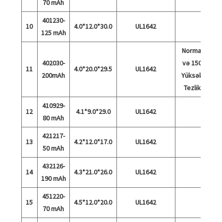
70 mAh
401230-
10
4.0*12.0*30.0
UL1642
125 mAh
Normal
402030-
və 15C
11
4.0*20.0*29.5
UL1642
200mAh
Yüksək
Tezlik
410929-
12
4.1*9.0*29.0
UL1642
80 mAh
421217-
13
4.2*12.0*17.0
UL1642
50 mAh
432126-
14
4.3*21.0*26.0
UL1642
190 mAh
451220-
15
4.5*12.0*20.0
UL1642
70 mAh