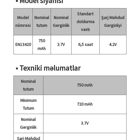
■ Model siyahısı
Standart
Model
Nominal
Nominal
Şarj Məhdud
doldurma
nömrəsi
tutum
Gərginlik
Gərginliyi
vaxtı
750
EN13420
3.7V
6,5 saat
4.2V
mAh
■ Texniki məlumatlar
Nominal
750 mAh
tutum
Minimum
720 mAh
Tutum
Nominal
3.7V
Gərginlik
Şarj Məhdud