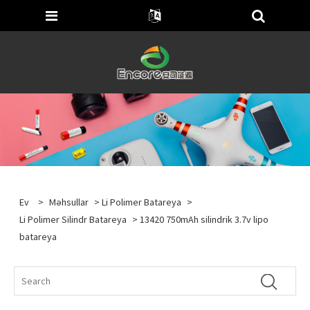
Ev
>
Məhsullar
>
Li Polimer Batareya
>
Li Polimer Silindr Batareya
> 13420 750mAh silindrik 3.7v lipo
batareya