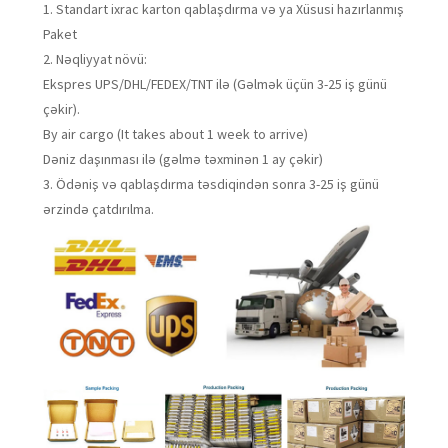
1. Standart ixrac karton qablaşdırma və ya Xüsusi hazırlanmış
Paket
2. Nəqliyyat növü:
Ekspres UPS/DHL/FEDEX/TNT ilə (Gəlmək üçün 3-25 iş günü
çəkir).
By air cargo (It takes about 1 week to arrive)
Dəniz daşınması ilə (gəlmə təxminən 1 ay çəkir)
3. Ödəniş və qablaşdırma təsdiqindən sonra 3-25 iş günü
ərzində çatdırılma.