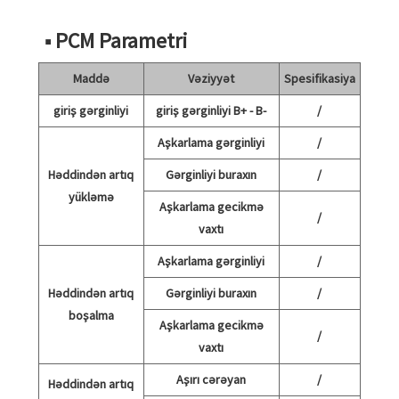
■ PCM Parametri
Maddə
Vəziyyət
Spesifikasiya
giriş gərginliyi
giriş gərginliyi B+ - B-
/
Aşkarlama gərginliyi
/
Həddindən artıq
Gərginliyi buraxın
/
yükləmə
Aşkarlama gecikmə
/
vaxtı
Aşkarlama gərginliyi
/
Həddindən artıq
Gərginliyi buraxın
/
boşalma
Aşkarlama gecikmə
/
vaxtı
Aşırı cərəyan
/
Həddindən artıq