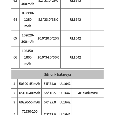
63
8.2*21.0*29.0
UL1642
400 mAh
833338-
64
1280
8.3*33.0*38.0
UL1642
mAh
102020-
65
10.0*20.0*20.5
UL1642
300 mAh
103450-
66
1800
10.0*34.0*50.0
UL1642
mAh
Silindrik batareya
1
50300-45 mAh
5.5*31.0
UL1642
2
65180-40 mAh
6.5*18.5
UL1642
4C axıdılması
3
60270-55 mAh
6.0*27.0
UL1642
72530-200
4
7.2*53.0
UL1642