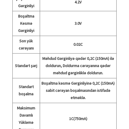
4.2V
Gərginliyi
Boşaltma
Kesmə
3.0V
Gərginliyi
Son yük
0.02C
cərəyanı
Məhdud Gərginliyə qədər 0,2C (150mA) ilə
Standart şarj
doldurun, Doldurma cərəyanına qədər
məhdud gərginliklə doldurun.
Boşaltma kəsmə Gərginliyinə 0,2C (150mA)
Standart
sabit cərəyan boşalmasından istifadə
boşalma
etməklə.
Maksimum
Davamlı
1C(750mA)
Yükləmə