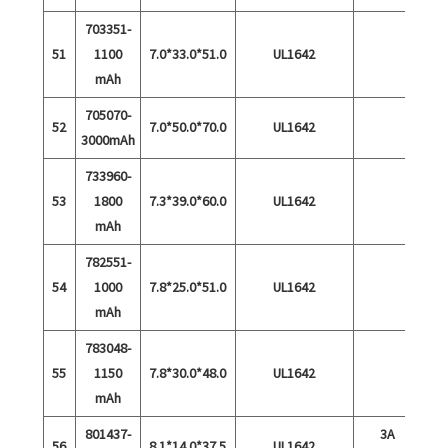
703351-
51
1100
7.0*33.0*51.0
UL1642
mAh
705070-
52
7.0*50.0*70.0
UL1642
3000mAh
733960-
53
1800
7.3*39.0*60.0
UL1642
mAh
782551-
54
1000
7.8*25.0*51.0
UL1642
mAh
783048-
55
1150
7.8*30.0*48.0
UL1642
mAh
801437-
3A
56
8.1*14.0*37.5
UL1642