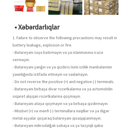
■ Xəbərdarlıqlar
1. Failure to observe the following precautions may result in
battery leakage, explosion or fire.
- Batareyanı suya batırmayın və ya islanmasına icazə
verməyin.
- Batareyanı yanğın və ya qızdırıcı kimi istilik mənbələrinin
yaxınlığında istifadə etməyin və saxlamayın.
- Do not reverse the positive (+) and negative (-) terminals.
- Batareyanı birbaşa divar rozetkalarına və ya avtomobilin
siqaret alışqan rozetkalarına qoşmayın.
- Batareyanı atəşə qoymayın və ya birbaşa qızdırmayın.
- Müsbət (+) və mənfi (-) terminallara naqillər və ya digər
metal əşyalar qoşaraq batareyanı qısaqapanmayın.
- Batareyanı mikrodalğalı sobaya və ya təzyiqli qaba