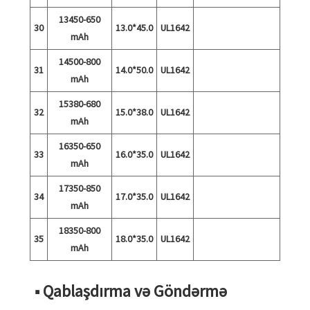
13450-650
30
13.0*45.0
UL1642
mAh
14500-800
31
14.0*50.0
UL1642
mAh
15380-680
32
15.0*38.0
UL1642
mAh
16350-650
33
16.0*35.0
UL1642
mAh
17350-850
34
17.0*35.0
UL1642
mAh
18350-800
35
18.0*35.0
UL1642
mAh
■ Qablaşdırma və Göndərmə